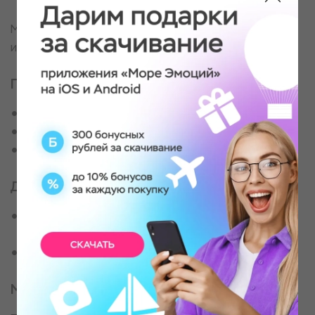
Мастер-класс сопровождается бутылкой
игристого.
Программа мероприятия
Знакомство с участниками
Проведение мастер-класса
Бутылка игристого
Для кого
Для всех, кто предпочитает вкушать вино
осознанно
Для истинных ценителей
Место проведения