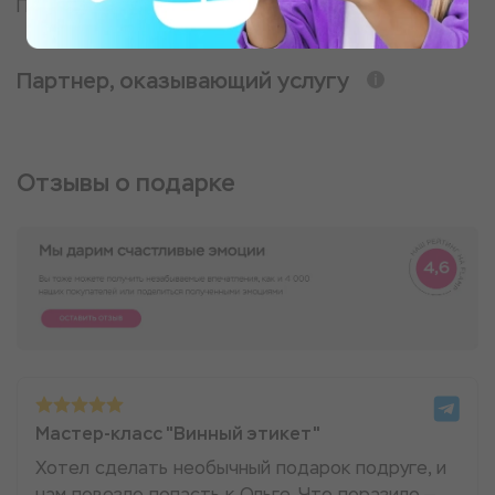
Прикубанский округ
Партнер, оказывающий услугу
Отзывы о подарке
Мастер-класс "Винный этикет"
Хотел сделать необычный подарок подруге, и
нам повезло попасть к Ольге. Что поразило —