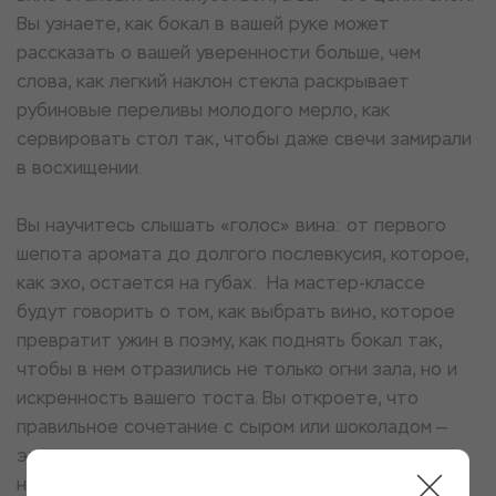
Вы узнаете, как бокал в вашей руке может
рассказать о вашей уверенности больше, чем
слова, как легкий наклон стекла раскрывает
рубиновые переливы молодого мерло, как
сервировать стол так, чтобы даже свечи замирали
в восхищении.
Вы научитесь слышать «голос» вина: от первого
шепота аромата до долгого послевкусия, которое,
как эхо, остается на губах. На мастер-классе
будут говорить о том, как выбрать вино, которое
превратит ужин в поэму, как поднять бокал так,
чтобы в нем отразились не только огни зала, но и
искренность вашего тоста. Вы откроете, что
правильное сочетание с сыром или шоколадом —
это не наука, а магия, где каждая пара рождает
новые созвездия вкуса.