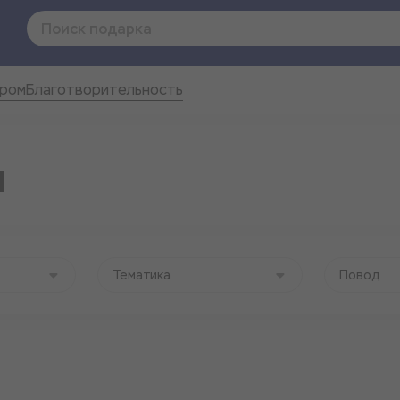
ером
Благотворительность
я
Тематика
Повод