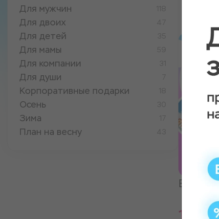
Для мужчин
118
Для двоих
47
Для детей
35
Для мамы
59
Для компании
31
Для души
7
Корпоративные подарки
18
Осень
30
Зима
17
План на весну
43
ВИП-на
15 99