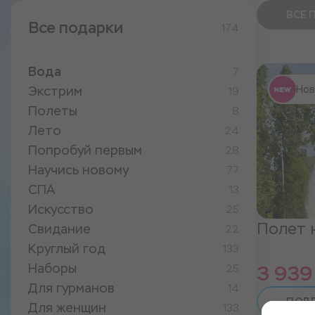
ВСЕ 
Все подарки
174
Вода
7
Экстрим
Нов
19
Полеты
8
Лето
24
Попробуй первым
28
Научись новому
77
СПА
13
Искусство
25
Полет 
Свидание
22
Круглый год
133
Наборы
3 939
25
Для гурманов
14
ПОД
Для женщин
133