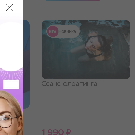
Новинка
Сеанс флоатинга
Набор
1 990 ₽