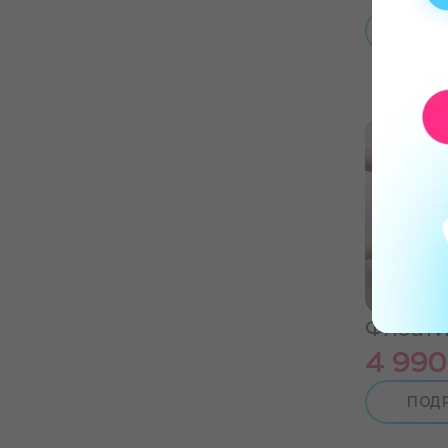
ПОД
Нов
Флоати
4 990
ПОД