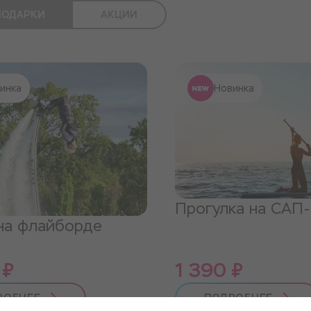
ПОДАРКИ
АКЦИИ
инка
Новинка
Прогулка на САП
на флайборде
 ₽
1 390 ₽
РОБНЕЕ
ПОДРОБНЕЕ