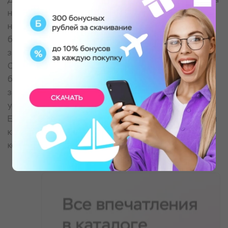
напишите нам любым удобным способом, указав
номер заказа или номер сертификата, реквизиты
банковской карты, и мы направим вам форму
заявления на возврат
Срок возврата денежных средств составляет не
более 10 рабочих дней с момента поступления
заявления в соответствии со сроками,
установленными ФЗ “О защите прав потребителя”.
Если возвращаемый товар был оплачен банковской
картой, возврат осуществляется на ту карту, с
которой была предоплата.