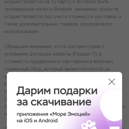
осуществляется на ту карту, с которой была
произведена оплата. Возврат денежных средств
осуществляется без учета стоимости доставки, а
также дополнительных товаров одноразового
использования.
Обращаем внимание, что в соответствии с
условиями
договора оферты
(Раздел 7), в
стоимость подарочного сертификата включен
сервисный сбор, который является платой за
услуги Агента по приему платежей, оформлению и
реализации подарочных сертификатов на
площадке Агента, размер которого составляет
20% от стоимости сертификата и включен в
стоимость сертификата. Стоимость услуг площадки
не подлежит возврату.
Для рассмотрения заявки на возврат сертификата