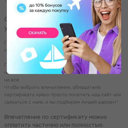
Только в трезвом состоянии
Сделайте свой подарок поистине
уникальным и незабываемым!
Подарите номинальный сертификат в магазин
подарков-впечатлений «Море Эмоций».
Получатель подарка сможет выбрать любую услугу
на нашем сайте www.moremotions.ru. И это далеко
не всё.
Чтобы выбрать впечатление, обладателю
сертификата нужно просто посетить наш сайт или
связаться с нами, и мы подберем лучший вариант!
Впечатление по сертификату можно
оплатить частично или полностью.