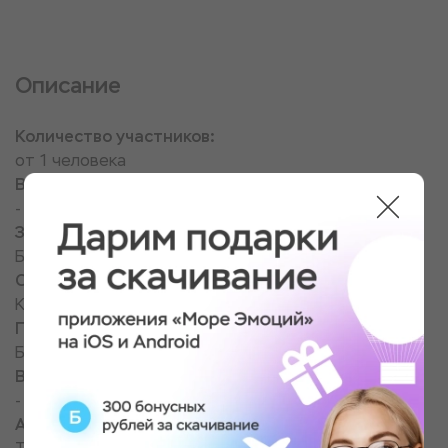
Описание
Количество участников:
от 1 человека
Возраст:
-
Здоровье:
Без ограничений
Сезон использования:
Круглый год
Погода:
Без ограничений
Вес:
-
Алкоголь: