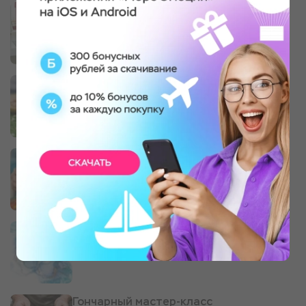
Занятие по аэройоге в гамаках
1 участник, 1 час
Экскурсия от ежиного эксперта
1 участник, с 14 лет, 2 часа
Мастер-класс по витражной росписи
1 участник, 2-2,5 часа, холст 25х35 см
Живопись алкогольными чернилами
1 участник, 1-1,5 часа, холст 35х50
Гончарный мастер-класс