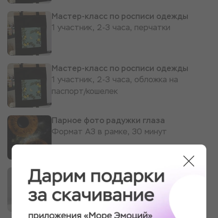
Мастер-класс по росписи одежды
1 участник, 2-3 часа, перчатки
Мастер-класс по росписи одежды
1 участник, 2-3 часа, обложка на
паспорт/кошелек
Парное фото радужки глаза
Формат А3 в рамке, 30 минут
Индивидуальное занятие йогой
1 участник, 1 час