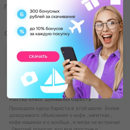
Партнер, оказывающий услугу
Отзывы о подарке
Мастер-класс "Домашний бариста"
Проходили курсы бариста в этой школе . Более
доходчивого объяснения о кофе , напитках ,
кофе машинах и о вообще , я нигде не встречал
. Дмитрий доносит это все простым и