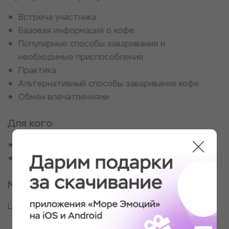
Встреча участника
Базовая информация о кофе
Популярные способы заваривания и
необходимые приспособления
Практика
Альтернативный способы заваривания кофе
Обмен впечатлениями
Для кого
Для любителей терпкого, ароматного напитка
Искателям новых талантов
Место проведения
Центральный округ