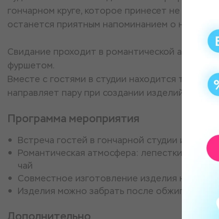
гончарном круге, которое принесет не только 
останется приятным напоминанием о необычн
Свидание проходит в романтической атмосфере
фуршетом.
Вместе с гостями в студии находится только м
направляет пару при создании изделий.
Программа мероприятия
Встреча гостей в гончарной студии и небол
Романтическая атмосфера: лепестки роз, све
чай
Совместное изготовление изделия на гонч
Изделия можно забрать после обжига в тече
Дополнительно