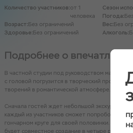
Количество участников:
от 1
Сезон испо
человека
Погода:
Бе
Возраст:
Без ограничений
Вес:
Без ог
Здоровье:
Без ограничений
Алкоголь:
Б
Подробнее о впечатлени
В частной студии под руководством мастера в 
с головой погрузится в творческий процесс с
творений в романтической атмосфере.
Сначала гостей ждет небольшой экскурс по ма
каждый из участников сможет попробовать соз
гончарном круге для своей половинки. Кульми
будет совместное создание в четыре руки гли