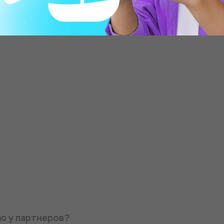
урью после обжига
ую у партнеров?