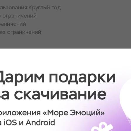
льзования:
Круглый год
з ограничений
раничений
ез ограничений
и
течение двух часов пара
оздания совместных
стерской, а затем
дать свое изделие на
нацией мероприятия
няного изделия на