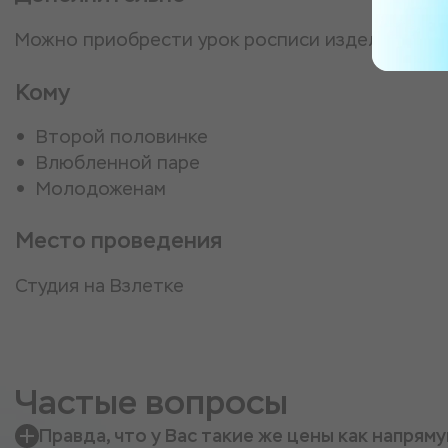
Можно приобрести урок росписи изделий глаз
Кому
Второй половинке
Влюбленной паре
Молодоженам
Место проведения
Студия на Взлетке
Частые вопросы
Правда, что у Вас такие же цены как напрям