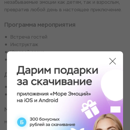
незабываемые эмоции как детям, так и взрослым,
превратив любой день в настоящее приключение.
Программа мероприятия
Встреча гостей
Инструктаж
Игровой сеанс
Фото на память
Для кого
Для отважных приключенцев
Для веселой компании
Место проведения
м-н ХБК