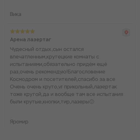
Вика
Арена лазертаг
Чудесный отдых,сын остался
впечатленным,крутецкие комнаты с
испытаниями,обязательно придём ещё
раз,очень рекомендую!Благословение
Космодром и посетителей,спасибо за все
Очень очень круто,vr прикольный,лазертак
тоже крутой,да и вообще там все испытания
были крутые,кнопки,тир,лазеры🙂
Яромир